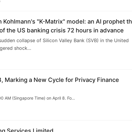
0
h Kohlmann's "K-Matrix" model: an AI prophet th
f the US banking crisis 72 hours in advance
udden collapse of Silicon Valley Bank (SVB) in the United
iggered shock…
3
, Marking a New Cycle for Privacy Finance
:00 AM (Singapore Time) on April 8. Fo…
g Services Limited