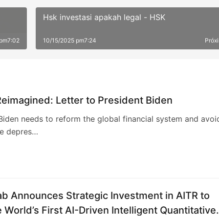
Hsk investasi apakah legal - HSK
 pm7:02
10/15/2025 pm7:24
Próx
eimagined: Letter to President Biden
Biden needs to reform the global financial system and avoi
le depres…
b Announces Strategic Investment in AITR to
e World’s First AI-Driven Intelligent Quantitative