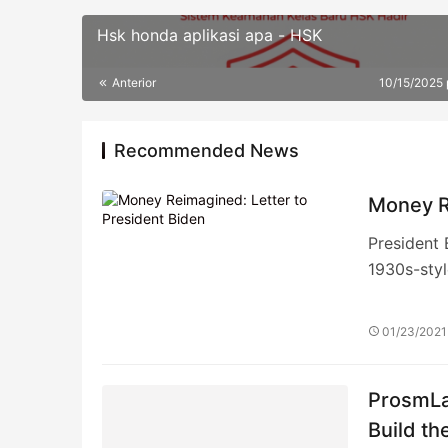
Hsk honda aplikasi apa - HSK
Anterior
10/15/2025
Recommended News
Money R
President 
1930s-sty
01/23/2021
ProsmLa
Build th