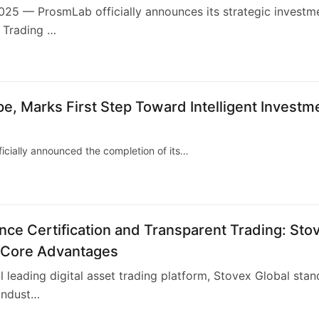
 Platform
25 — ProsmLab officially announces its strategic investm
I Trading …
, Marks First Step Toward Intelligent Investm
icially announced the completion of its…
ce Certification and Transparent Trading: Sto
s Core Advantages
l leading digital asset trading platform, Stovex Global stan
 indust…