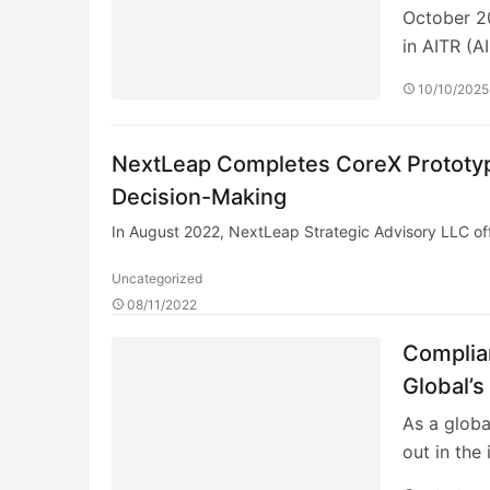
Finance
October 20
in AITR (A
10/10/2025
NextLeap Completes CoreX Prototype
Decision-Making
In August 2022, NextLeap Strategic Advisory LLC off
Uncategorized
08/11/2022
Complian
Global’
As a globa
out in the