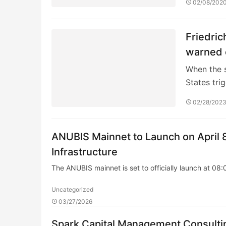
02/08/202
Friedric
warned o
When the s
States tr
02/28/202
ANUBIS Mainnet to Launch on April 8
Infrastructure
The ANUBIS mainnet is set to officially launch at 08
Uncategorized
03/27/2026
Spark Capital Management Consultin