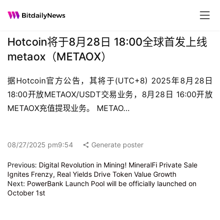
Hotcoin将于8月28日 18:00全球首发上线
metaox（METAOX）
据Hotcoin官方公告，其将于(UTC+8) 2025年8月28日 
18:00开放METAOX/USDT交易业务，8月28日 16:00开放
METAOX充值提现业务。 METAO…
08/27/2025 pm9:54
Generate poster
Previous:
Digital Revolution in Mining! MineralFi Private Sale
Ignites Frenzy, Real Yields Drive Token Value Growth
Next:
PowerBank Launch Pool will be officially launched on
October 1st